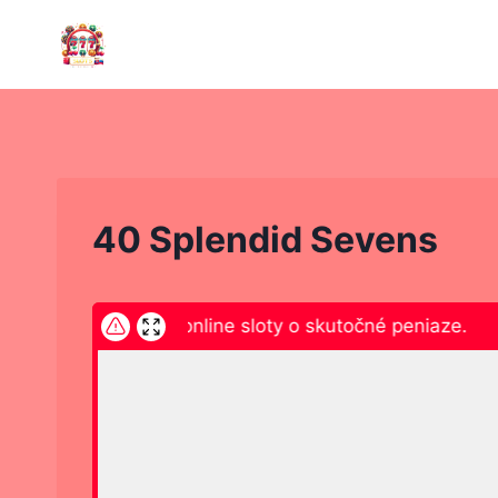
Skip
to
content
40 Splendid Sevens
iknite sem a hrajte online sloty o skutočné peniaze.