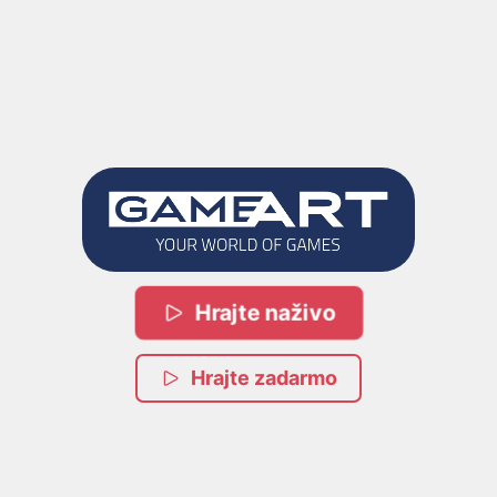
Hrajte naživo
Hrajte zadarmo