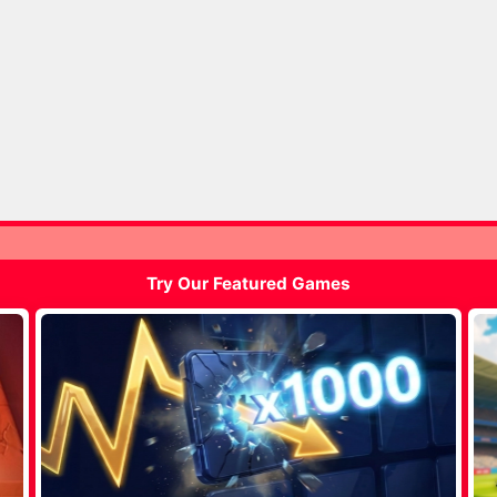
Try Our Featured Games