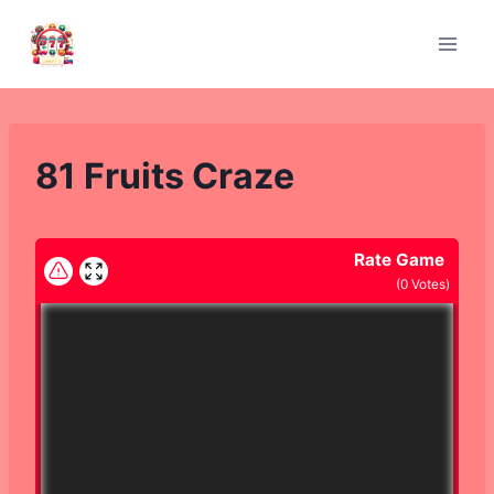
Skip
to
content
81 Fruits Craze
Rate Game
(
0
Votes)