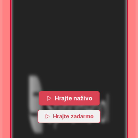
Hrajte naživo
Hrajte zadarmo