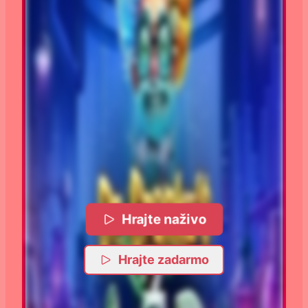
Hrajte naživo
Hrajte zadarmo