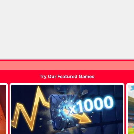
Try Our Featured Games