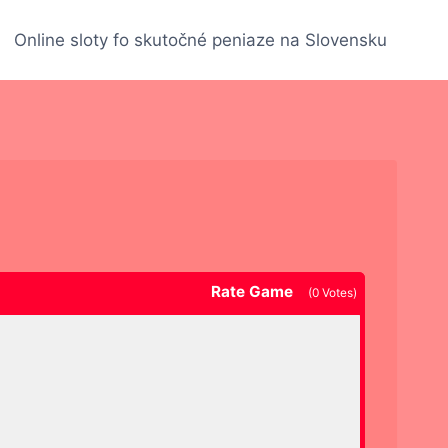
Online sloty fo skutočné peniaze na Slovensku
Rate Game
(
0
Votes)