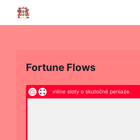
Skip
to
content
Fortune Flows
knite sem a hrajte online sloty o skutočné peniaze.