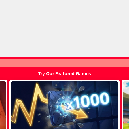
Try Our Featured Games