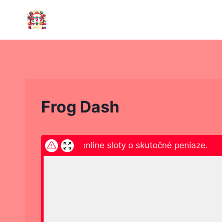
Skip
to
content
Frog Dash
knite sem a hrajte online sloty o skutočné peniaze.