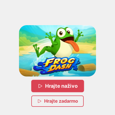
Hrajte naživo
Hrajte zadarmo