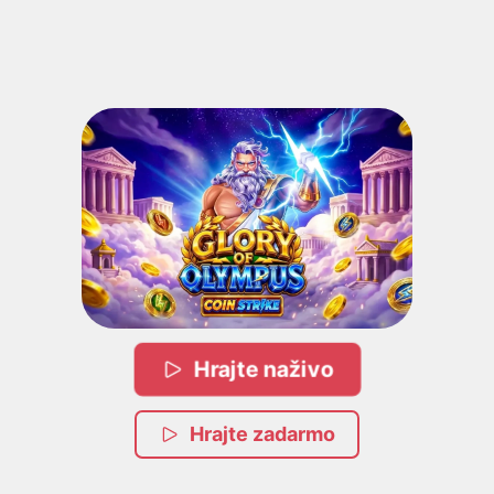
Hrajte naživo
Hrajte zadarmo