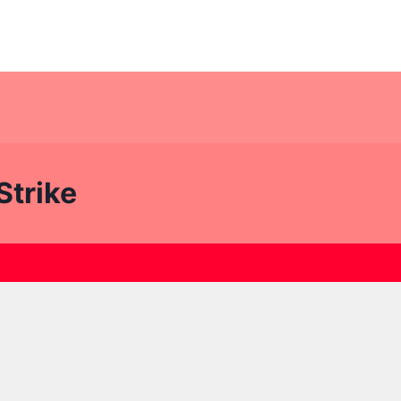
Strike