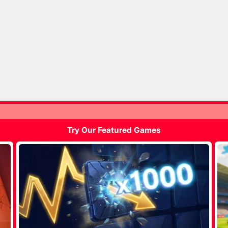
Try Our Featured Games