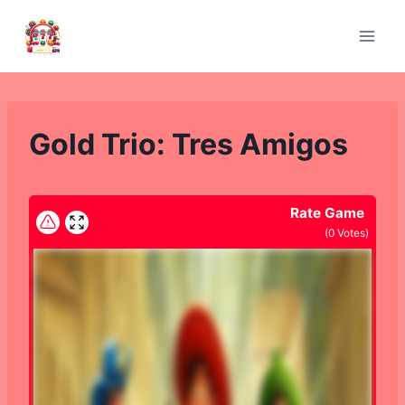
Skip
to
content
Gold Trio: Tres Amigos
Rate Game
(
0
Votes)