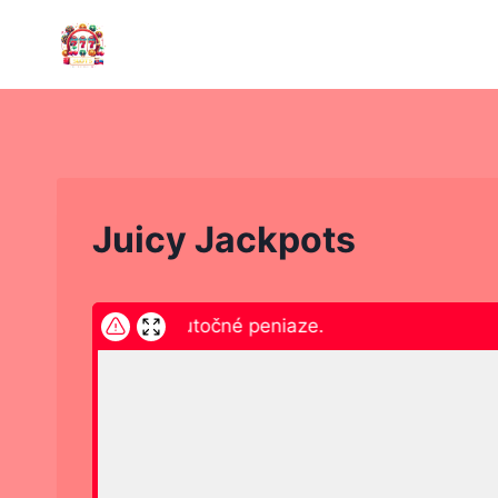
Skip
to
content
Juicy Jackpots
te online sloty o skutočné peniaze.