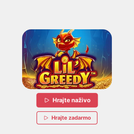
Hrajte naživo
Hrajte zadarmo