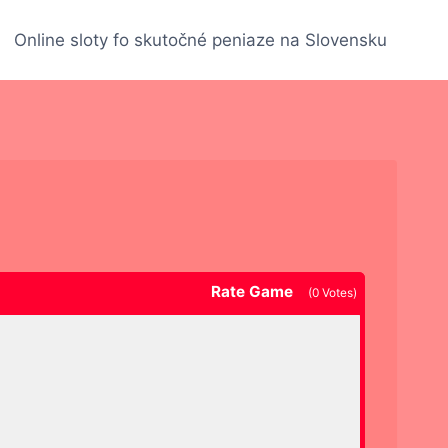
Online sloty fo skutočné peniaze na Slovensku
Rate Game
(
0
Votes)