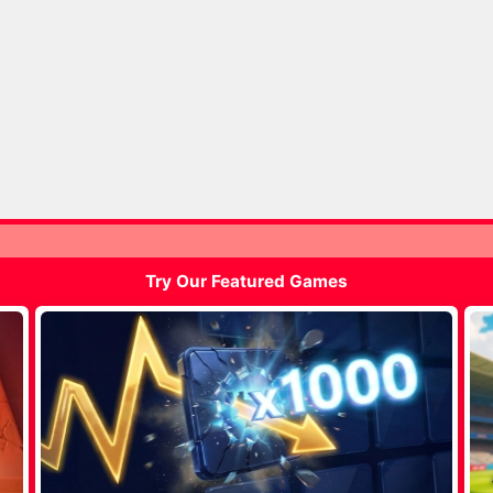
Try Our Featured Games