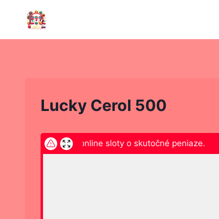
Skip
to
content
Lucky Cerol 500
knite sem a hrajte online sloty o skutočné peniaze.