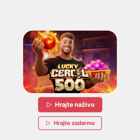
Hrajte naživo
Hrajte zadarmo