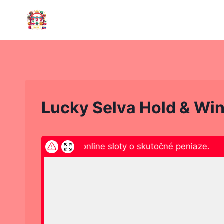
Skip
to
content
Lucky Selva Hold & Wi
knite sem a hrajte online sloty o skutočné peniaze.