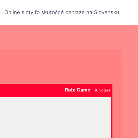
Online sloty fo skutočné peniaze na Slovensku
Rate Game
(
0
Votes)