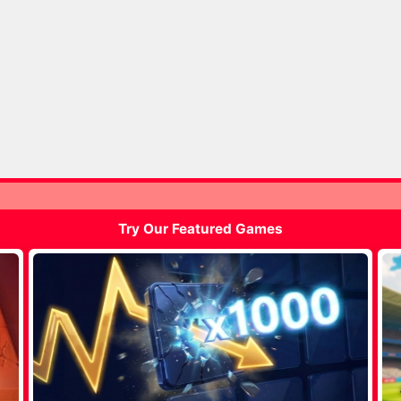
Try Our Featured Games