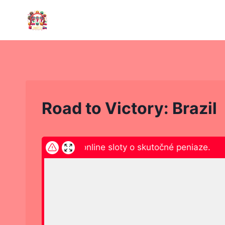
Skip
to
content
Road to Victory: Brazil
knite sem a hrajte online sloty o skutočné peniaze.