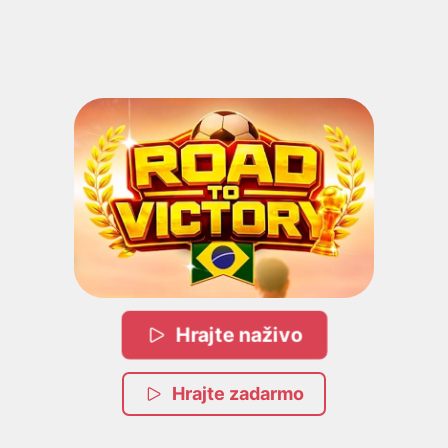
Hrajte naživo
Hrajte zadarmo