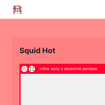
Skip
to
content
Squid Hot
knite sem a hrajte online sloty o skutočné peniaze.