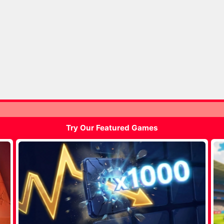
Try Our Featured Games