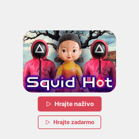
Hrajte naživo
Hrajte zadarmo