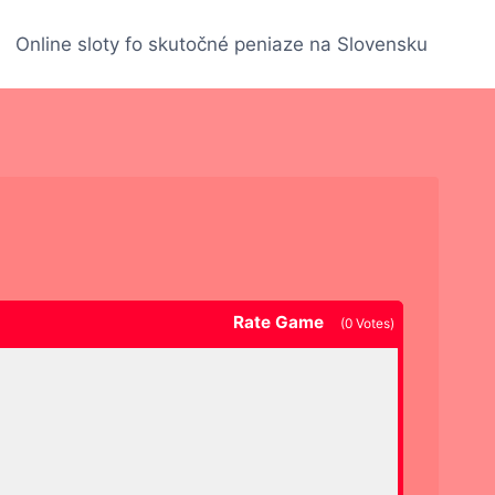
Online sloty fo skutočné peniaze na Slovensku
Rate Game
(
0
Votes)