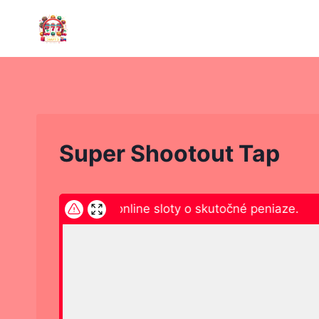
Skip
to
content
Super Shootout Tap
knite sem a hrajte online sloty o skutočné peniaze.