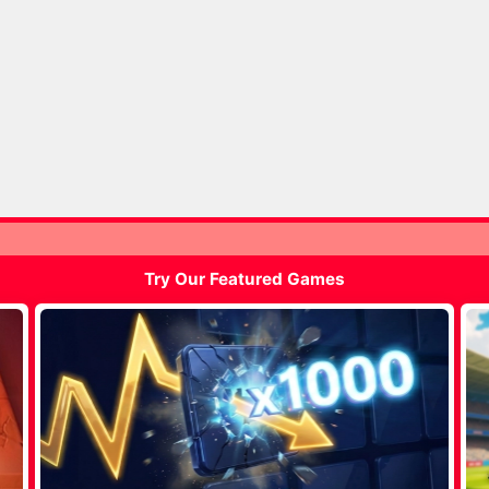
Try Our Featured Games