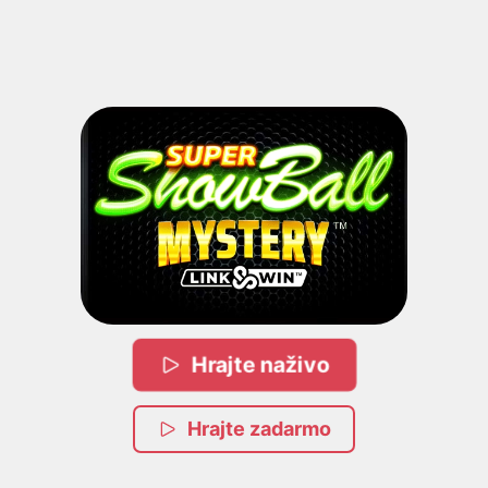
Hrajte naživo
Hrajte zadarmo