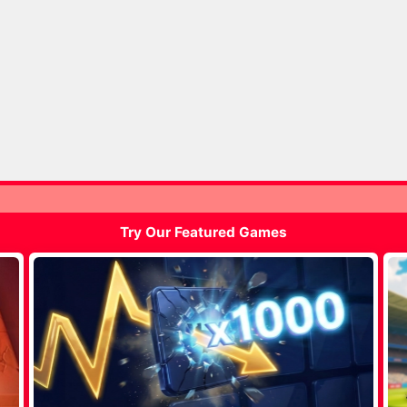
Try Our Featured Games