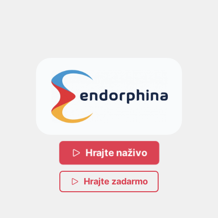
Hrajte naživo
Hrajte zadarmo